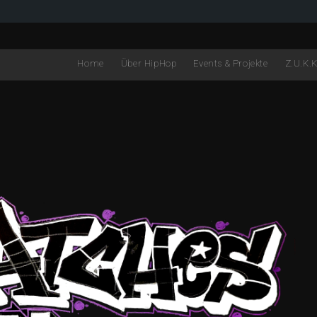
Home
Über HipHop
Events & Projekte
Z.U.K.K