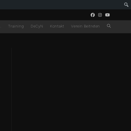
.
Training
DeCyN
Kontakt
Verein Beitreten