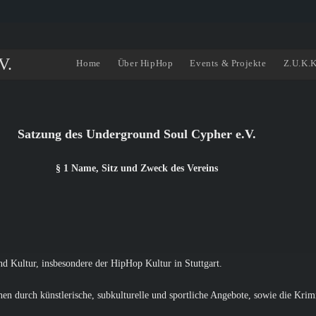
V.
Home
Über HipHop
Events & Projekte
Z.U.K.K
Satzung des Underground Soul Cypher e.V.
§ 1 Name, Sitz und Zweck des Vereins
d Kultur, insbesondere der HipHop Kultur in Stuttgart.
hen durch künstlerische, subkulturelle und sportliche Angebote, sowie die Kr