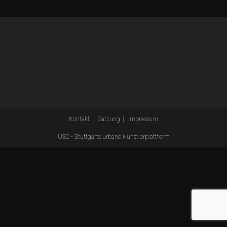
Kontakt
Satzung
Impressum
USC - Stuttgarts urbane Künstlerplattform