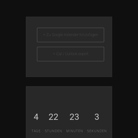
+ Zu Google Kalender hinzufügen
+ iCal / Outlook export
4
22
23
2
TAGE
STUNDEN
MINUTEN
SEKUNDEN