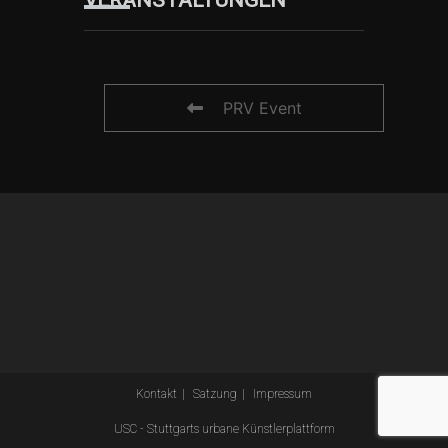
VERANSTALTUNGEN
PRV Event
Kontakt
Satzung
Impressum
USC - Stuttgarts urbane Künstlerplattform