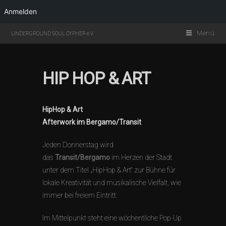
Anmelden
Menü
UNDERGROUND SOUL CYPHER e.V.
HIP HOP & ART
HipHop & Art
Afterwork im Bergamo/Transit
Jeden Donnerstag wird
das
Transit/Bergamo
im Herzen der Stadt
unter dem Titel „HipHop & Art“ zur Bühne für
lokale Kreativität und musikalische Vielfalt, wie
immer bei freiem Eintritt.
Im Mittelpunkt steht eine wöchentliche Pop-Up