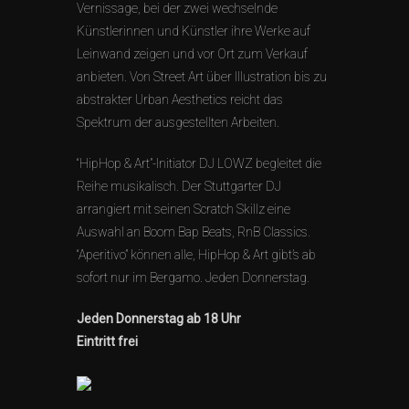
Vernissage, bei der zwei wechselnde
Künstlerinnen und Künstler ihre Werke auf
Leinwand zeigen und vor Ort zum Verkauf
anbieten. Von Street Art über Illustration bis zu
abstrakter Urban Aesthetics reicht das
Spektrum der ausgestellten Arbeiten.
“HipHop & Art”-Initiator DJ LOWZ begleitet die
Reihe musikalisch. Der Stuttgarter DJ
arrangiert mit seinen Scratch Skillz eine
Auswahl an Boom Bap Beats, RnB Classics.
“Aperitivo” können alle, HipHop & Art gibt’s ab
sofort nur im Bergamo. Jeden Donnerstag.
Jeden Donnerstag ab 18 Uhr
Eintritt frei