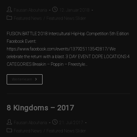
Fausan Abouharia
12. Januar 2018
Featured News
/
Featured News Slider
FUSION BATTLE 2018 Intercultural HipHop Competition 5th Edition
Facebook Event:
https://www.facebook.com/events/137925113542817/ We
celebrate the return with a blast. 3 DAY EVENT DOPE LOCATIONS 4
CATEGORIES Breakin – Poppin – Freestyle…
Weiterlesen
8 Kingdoms – 2017
Fausan Abouharia
21. Juli 2017
Featured News
/
Featured News Slider