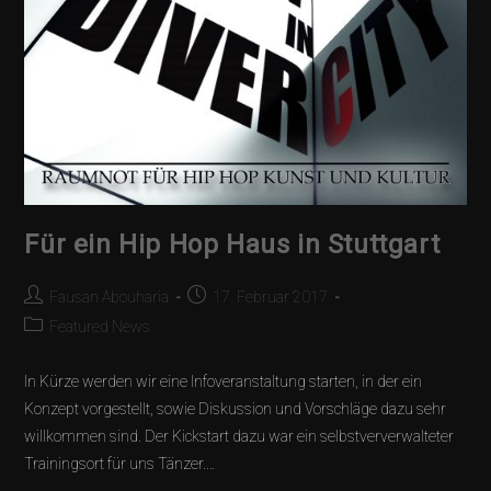
Für ein Hip Hop Haus in Stuttgart
Fausan Abouharia
17. Februar 2017
Featured News
In Kürze werden wir eine Infoveranstaltung starten, in der ein
Konzept vorgestellt, sowie Diskussion und Vorschläge dazu sehr
willkommen sind. Der Kickstart dazu war ein selbstververwalteter
Trainingsort für uns Tänzer.…