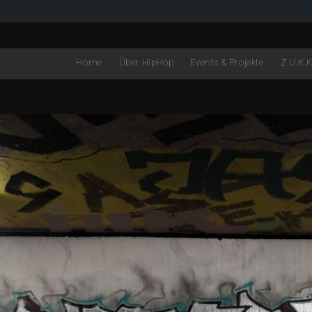
Home
Über HipHop
Events & Projekte
Z.U.K.K