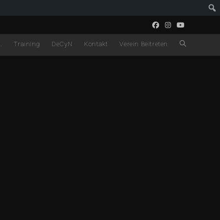
.
Training
DeCyN
Kontakt
Verein Beitreten