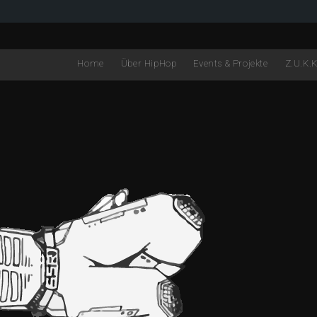
Home
Über HipHop
Events & Projekte
Z.U.K.K