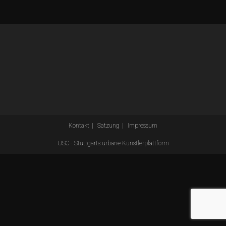
Kontakt
Satzung
Impressum
USC - Stuttgarts urbane Künstlerplattform