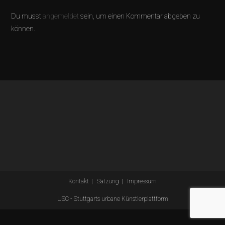
Du musst
angemeldet
sein, um einen Kommentar abgeben zu
können.
Kontakt
Satzung
Impressum
USC - Stuttgarts urbane Künstlerplattform