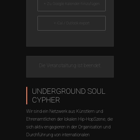
+ Zu Google Kalender hinzufügen
+ iCal / Outlook export
Die Veranstaltung ist beendet.
UNDERGROUND SOUL
CYPHER
Wir sind ein Netzwerk aus Künstlern und
Ehrenamtlichen der lokalen Hip-HopSzene, die
sich aktiv engagieren in der Organisation und
Durchführung von internationalen