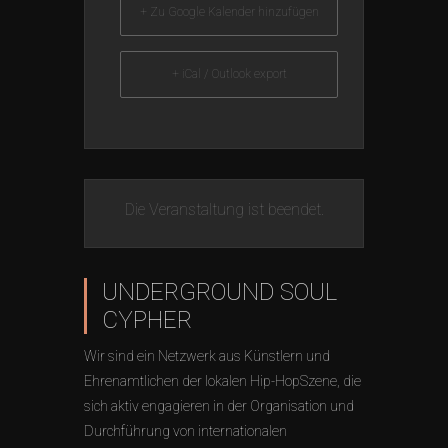
+ Zu Google Kalender hinzufügen
+ iCal / Outlook export
Die Veranstaltung ist beendet.
UNDERGROUND SOUL
CYPHER
Wir sind ein Netzwerk aus Künstlern und
Ehrenamtlichen der lokalen Hip-HopSzene, die
sich aktiv engagieren in der Organisation und
Durchführung von internationalen